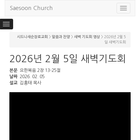
Saesoon Church
Toggle
navigat
Toggle
navigation
시드니새순장로교회
>
말씀과 찬양
>
새벽 기도회 영상
>
2026년 2월 5
일 새벽기도회
2026년 2월 5일 새벽기도회
본문
요한복음 2장 13-25절
날짜
2026. 02. 05
설교
김홍태 목사