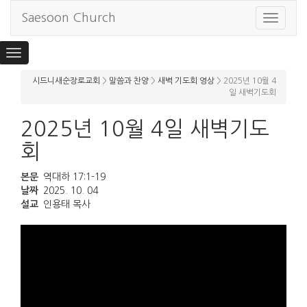
Saesoon Church
Toggle
navigat
Toggle
navigation
시드니새순장로교회
>
말씀과 찬양
>
새벽 기도회 영상
>
2025년 10월 4
일 새벽기도회
2025년 10월 4일 새벽기도
회
본문
역대하 17:1-19
날짜
2025. 10. 04
설교
인용태 목사