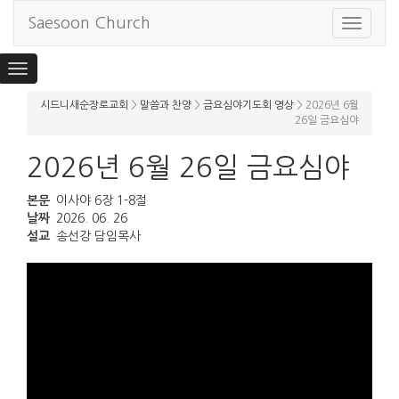
Saesoon Church
Toggle
navigat
Toggle
navigation
시드니새순장로교회
>
말씀과 찬양
>
금요심야기도회 영상
>
2026년 6월
26일 금요심야
2026년 6월 26일 금요심야
본문
이사야 6장 1-8절
날짜
2026. 06. 26
설교
송선강 담임목사