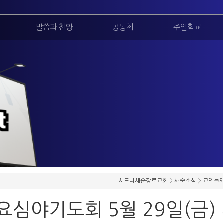
말씀과 찬양
공동체
주일학교
시드니새순장로교회
>
새순소식
>
교인들께
요심야기도회 5월 29일(금)