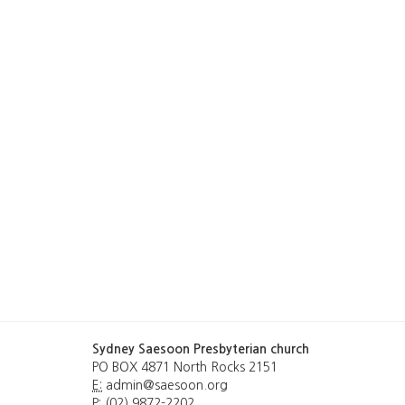
Sydney Saesoon Presbyterian church
PO BOX 4871 North Rocks 2151
E:
admin@saesoon.org
P:
(02) 9872-2202