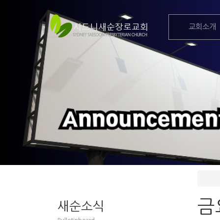
교회소개
금
새순소식