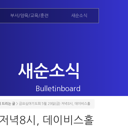
부서/양육/교육/훈련
새순소식
새순소식
Bulletinboard
 드리는 글
>
금요심야기도회 5월 29일(금) 저녁8시, 데이비스홀
 저녁8시, 데이비스홀