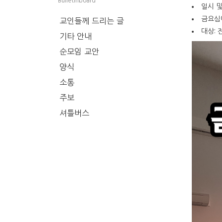
Bulletinboard
일시 및
금요심
교인들께 드리는 글
대상: 
기타 안내
순모임 교안
양식
소통
주보
셔틀버스